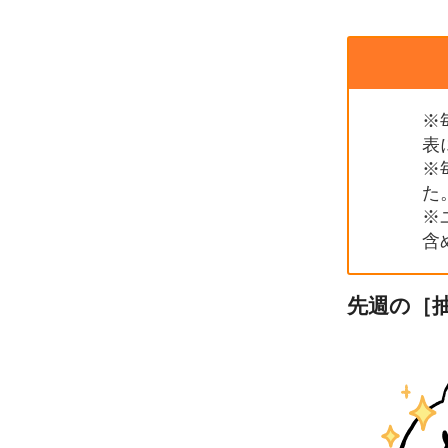
※
表
※
た
※
含
先週の［抽