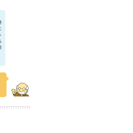
持
に
ッ
る
前
ッ
じ