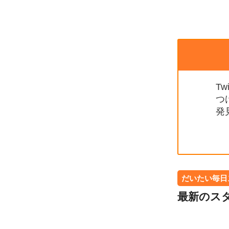
T
つ
発
だいたい毎日
最新のスタ