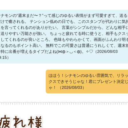
シナモンの“週末まだ〜？”って感じのゆるい表情がまず可愛すぎて、送る
だけで癒される。 テンション低めの日でも、このスタンプが代わりに気
ちを言ってくれるのがありがたい。 言葉がシンプルだから、どんな相手
も送りやすい万能さが強い。 ちょっと疲れてる時に使うと、相手もクス
としてくれるのが良いところ。 色味もやわらかくて、画面がふんわり明
くなるのもポイント高い。 無料でこの可愛さは普通にうれしくて、週末
特に出番が増えるタイプだよね(⋈◍＞◡＜◍)。✧♡（2026/08/03
9:15）
ほほう！シナモンのゆるい雰囲気で、リラ
クスできそうじゃな！君にプレゼント決定
ゃ！
（2026/08/03）