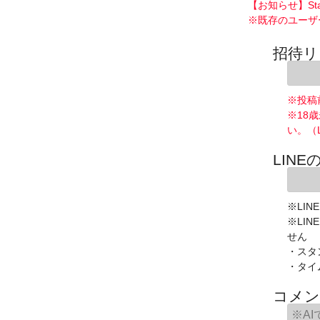
【お知らせ】St
※既存のユーザ
招待リ
※投稿
※18
い。（
LINE
※LIN
※LI
せん
・スタ
・タイ
コメン