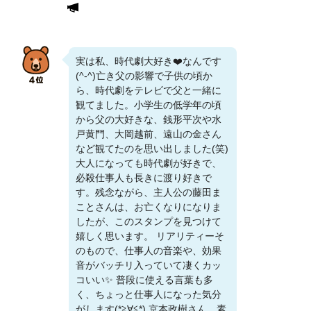
実は私、時代劇大好き❤️なんです
(^-^)亡き父の影響で子供の頃か
ら、時代劇をテレビで父と一緒に
観てました。小学生の低学年の頃
から父の大好きな、銭形平次や水
戸黄門、大岡越前、遠山の金さん
など観てたのを思い出しました(笑)
大人になっても時代劇が好きで、
必殺仕事人も長きに渡り好きで
す。残念ながら、主人公の藤田ま
ことさんは、お亡くなりになりま
したが、このスタンプを見つけて
嬉しく思います。 リアリティーそ
のもので、仕事人の音楽や、効果
音がバッチリ入っていて凄くカッ
コいい✨ 普段に使える言葉も多
く、ちょっと仕事人になった気分
がします(*≧∀≦*) 京本政樹さん、素