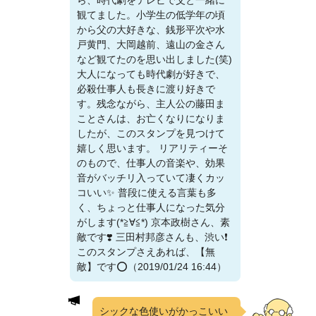
ら、時代劇をテレビで父と一緒に
観てました。小学生の低学年の頃
から父の大好きな、銭形平次や水
戸黄門、大岡越前、遠山の金さん
など観てたのを思い出しました(笑)
大人になっても時代劇が好きで、
必殺仕事人も長きに渡り好きで
す。残念ながら、主人公の藤田ま
ことさんは、お亡くなりになりま
したが、このスタンプを見つけて
嬉しく思います。 リアリティーそ
のもので、仕事人の音楽や、効果
音がバッチリ入っていて凄くカッ
コいい✨ 普段に使える言葉も多
く、ちょっと仕事人になった気分
がします(*≧∀≦*) 京本政樹さん、素
敵です❣️ 三田村邦彦さんも、渋い❗
このスタンプさえあれば、【無
敵】です⭕（2019/01/24 16:44）
シックな色使いがかっこいい