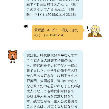
敵です❣️ 三田村邦彦さんも、渋い❗
このスタンプさえあれば、【無
敵】です⭕（2019/01/14 23:16）
最近熱いレビュー増えてきた
のう
（2019/01/14）
実は私、時代劇大好き❤️なんです
(^-^)亡き父の影響で子供の頃か
ら、時代劇をテレビで父と一緒に
観てました。小学生の低学年の頃
から父の大好きな、銭形平次や水
戸黄門、大岡越前、遠山の金さん
など観てたのを思い出しました(笑)
大人になっても時代劇が好きで、
必殺仕事人も長きに渡り好きで
す。残念ながら、主人公の藤田ま
ことさんは、お亡くなりになりま