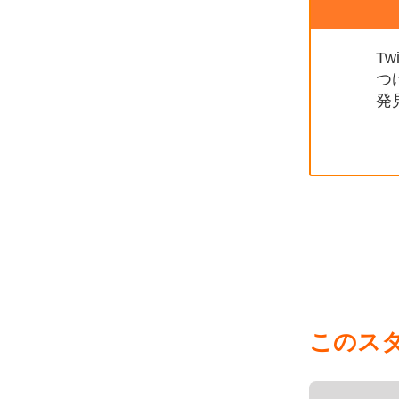
T
つ
発
このス