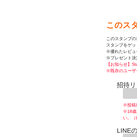
このス
このスタンプの
スタンプをゲッ
※優れたレビュ
※プレゼント決
【お知らせ】St
※既存のユーザ
招待リ
※投稿
※18
い。（
LINE