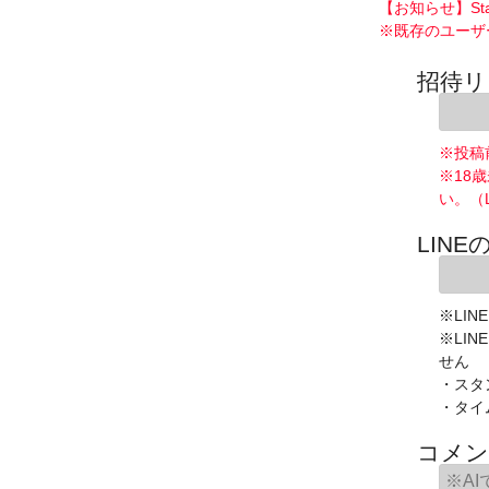
【お知らせ】St
※既存のユーザ
招待リ
※投稿
※18
い。（
LINE
※LIN
※LI
せん
・スタ
・タイ
コメン