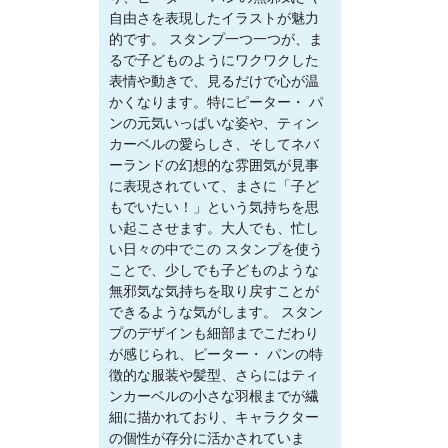
自由さを表現したイラストが魅力
的です。 スタンプ一つ一つが、ま
るで子どものようにワクワクした
表情や動きで、見るだけで心が温
かくなります。特にピーター・ パ
ンの元気いっぱいな姿や、ティン
カーベルの愛らしさ、そしてネバ
ーランドの幻想的な雰囲気が見事
に表現されていて、まさに「子ど
もでいたい！」という気持ちを思
い起こさせます。大人でも、忙し
い日々の中でこの スタンプを使う
ことで、少しでも子どものような
無邪気な気持ちを取り戻すことが
できるような気がします。 スタン
プのデザインも細部までこだわり
が感じられ、ピーター・ パンの特
徴的な服装や髪型、さらにはティ
ンカーベルの小さな羽根までが繊
細に描かれており、キャラクター
の個性が存分に活かされていま