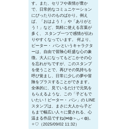
す。また、セリフや表情が豊か
で、日常的なコミュニケーション
にぴったりのものばかり。例え
ば、「おはよう！」や「ありがと
う！」など、気軽に使える言葉が
多く、 スタンプ一つで感情が伝わ
りやすくなっています。 何より、
ピーター・ パンというキャラクタ
ーは、自由で冒険心旺盛な心の象
徴。大人になってもどこかその心
を忘れがちですが、このスタンプ
を使うことで、再びその気持ちを
呼び覚まし、日常に少しの夢や冒
険をプラスすることができます。
全体的に、見ているだけで元気を
もらえるような、この「子どもで
いたい！ピーター・ パン」の LINE
スタンプは、まさに大人から子ど
もまで幅広い人々に愛される、心
温まる作品ですね(⋈◍＞◡＜◍)。
✧♡（2025/09/02 11:32）