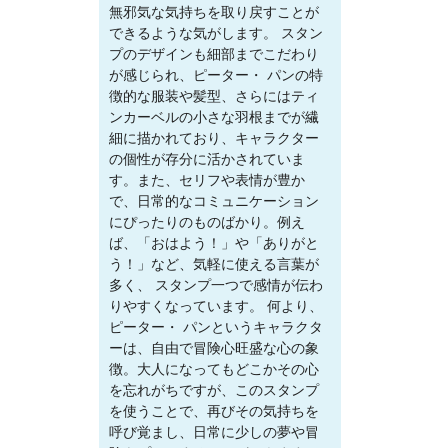
無邪気な気持ちを取り戻すことが
できるような気がします。 スタン
プのデザインも細部までこだわり
が感じられ、ピーター・ パンの特
徴的な服装や髪型、さらにはティ
ンカーベルの小さな羽根までが繊
細に描かれており、キャラクター
の個性が存分に活かされていま
す。また、セリフや表情が豊か
で、日常的なコミュニケーション
にぴったりのものばかり。例え
ば、「おはよう！」や「ありがと
う！」など、気軽に使える言葉が
多く、 スタンプ一つで感情が伝わ
りやすくなっています。 何より、
ピーター・ パンというキャラクタ
ーは、自由で冒険心旺盛な心の象
徴。大人になってもどこかその心
を忘れがちですが、このスタンプ
を使うことで、再びその気持ちを
呼び覚まし、日常に少しの夢や冒