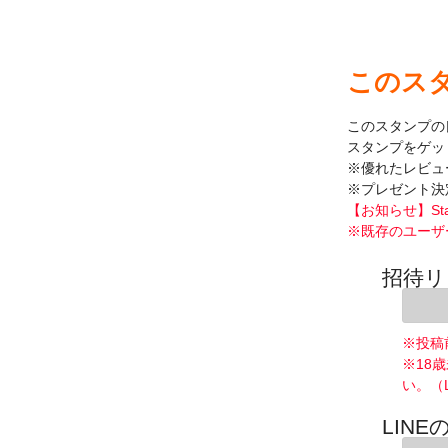
このス
このスタンプの
スタンプをゲッ
※優れたレビュ
※プレゼント決
【お知らせ】St
※既存のユーザ
招待リ
※投稿
※18
い。（
LINE