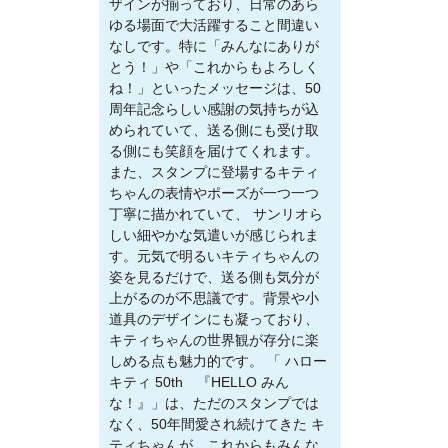
ザインが揃っており、日常のあら
ゆる場面で大活躍すること間違い
なしです。特に「みんなにありが
とう！」や「これからもよろしく
ね！」といったメッセージは、50
周年記念らしい感謝の気持ちが込
められていて、送る側にも受け取
る側にも笑顔を届けてくれます。
また、スタンプに登場するキティ
ちゃんの表情やポーズが一つ一つ
丁寧に描かれていて、 サンリオら
しい細やかな気遣いが感じられま
す。元気で明るいキティちゃんの
姿を見るだけで、送る側も気分が
上がるのが不思議です。背景や小
道具のデザインにも凝っており、
キティちゃんの世界観が存分に楽
しめる点も魅力的です。 「 ハロー
キティ 50th 『HELLO みん
な！』」は、ただのスタンプでは
なく、50年間愛され続けてきた キ
ティちゃんが、これからもみんな