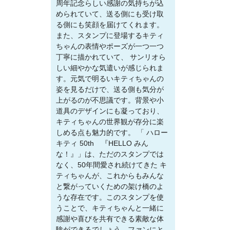
周年記念らしい感謝の気持ちが込
められていて、送る側にも受け取
る側にも笑顔を届けてくれます。
また、スタンプに登場するキティ
ちゃんの表情やポーズが一つ一つ
丁寧に描かれていて、 サンリオら
しい細やかな気遣いが感じられま
す。元気で明るいキティちゃんの
姿を見るだけで、送る側も気分が
上がるのが不思議です。背景や小
道具のデザインにも凝っており、
キティちゃんの世界観が存分に楽
しめる点も魅力的です。 「 ハロー
キティ 50th 『HELLO みん
な！』」は、ただのスタンプでは
なく、50年間愛され続けてきた キ
ティちゃんが、これからもみんな
と繋がっていくための架け橋のよ
うな存在です。このスタンプを使
うことで、キティちゃんと一緒に
感謝や喜びを共有できる素敵な体
験ができるでしょう。ファンにと