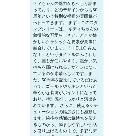
ティちゃんの魅力がぎっしり詰ま
っており、どのデザインからも50
周年という特別な祝福の雰囲気が
伝わってきます。 まず、このスタ
ンプシリーズは、 キティちゃんの
象徴的な可愛らしさと、どこか懐
かしいクラシックな要素が見事に
融合しています。「 HELLO みん
な！」というタイトルにふさわし
く、誰もが使いやすく、温かい気
持ちを届けられるデザインになっ
ているのが素晴らしいです。ま
た、50周年を記念しているだけあ
って、ゴールドやリボンといった
華やかな装飾がポイントになって
おり、特別感がしっかりと演出さ
れています。 さらに、使えるシチ
ュエーションの幅広さにも感動し
ます。挨拶や感謝の気持ちを伝え
るものから、励ましや楽しい会話
を盛り上げるものまで、多彩なデ