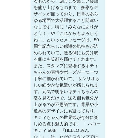
るものから、励ましや楽しい会話
を盛り上げるものまで、多彩なデ
ザインが揃っており、日常のあら
ゆる場面で大活躍すること間違い
なしです。特に「みんなにありが
とう！」や「これからもよろしく
ね！」といったメッセージは、50
周年記念らしい感謝の気持ちが込
められていて、送る側にも受け取
る側にも笑顔を届けてくれます。
また、スタンプに登場するキティ
ちゃんの表情やポーズが一つ一つ
丁寧に描かれていて、 サンリオら
しい細やかな気遣いが感じられま
す。元気で明るいキティちゃんの
姿を見るだけで、送る側も気分が
上がるのが不思議です。背景や小
道具のデザインにも凝っており、
キティちゃんの世界観が存分に楽
しめる点も魅力的です。 「 ハロー
キティ 50th 『HELLO みん
な！』」は、ただのスタンプでは