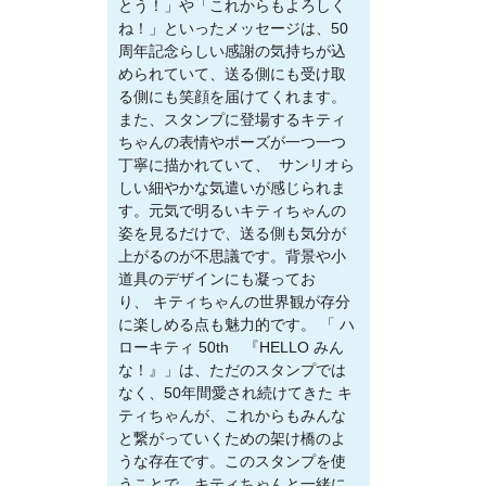
とう！」や「これからもよろしく
ね！」といったメッセージは、50
周年記念らしい感謝の気持ちが込
められていて、送る側にも受け取
る側にも笑顔を届けてくれます。
また、スタンプに登場するキティ
ちゃんの表情やポーズが一つ一つ
丁寧に描かれていて、 サンリオら
しい細やかな気遣いが感じられま
す。元気で明るいキティちゃんの
姿を見るだけで、送る側も気分が
上がるのが不思議です。背景や小
道具のデザインにも凝ってお
り、 キティちゃんの世界観が存分
に楽しめる点も魅力的です。 「 ハ
ローキティ 50th 『HELLO みん
な！』」は、ただのスタンプでは
なく、50年間愛され続けてきた キ
ティちゃんが、これからもみんな
と繋がっていくための架け橋のよ
うな存在です。このスタンプを使
うことで、キティちゃんと一緒に