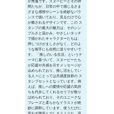
が秀逸です。スヌーピーとその仲
間たちが、日常の中で感じるさま
ざまな感情やシーンを絶妙なバラ
ンスで描いており、見るだけで心
が癒されるデザインです。この ス
タンプの最大の魅力は、そのシン
プルさと温かみ。やさしいタッチ
で描かれたキャラクターたちは、
押しつけがましさがなく、どのよ
うな相手にも自然に送りやすいで
す。 「推しのいる生活」というテ
ーマに基づいて、スヌーピーたち
が応援や共感を示すメッセージが
込められており、推し活をしてい
る人々にとっては共感度抜群の ス
タンプセットとなっています。例
えば、推しへの愛情や応援の気持
ちを代弁してくれるセリフが散り
ばめられており、そのユニークな
フレーズと柔らかなイラストが絶
妙に調和しています。使うたびに
思わず微笑んでしまうような、温