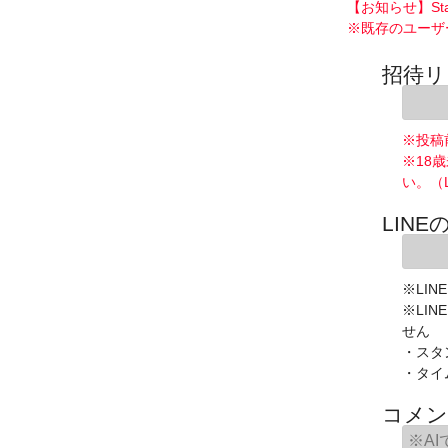
【お知らせ】St
※既存のユーザ
招待リ
※投稿
※18
い。（
LINE
※LIN
※LI
せん
・スタ
・タイ
コメン