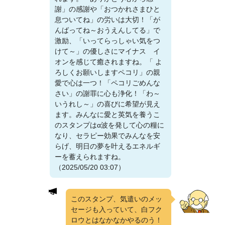
謝」の感謝や「おつかれさまひと
息ついてね」の労いは大切！「が
んばってね～おうえんしてる」で
激励、「いってらっしゃい気をつ
けて～」の優しさにマイナス イ
オンを感じて癒されますね。「 よ
ろしくお願いしますペコリ」の親
愛で心は一つ！「ペコリごめんな
さい」の謝罪に心も浄化！「わ～
いうれし～」の喜びに希望が見え
ます。みんなに愛と英気を養うこ
のスタンプはα波を発して心の糧に
なり、セラピー効果でみんなを安
らげ、明日の夢を叶えるエネルギ
ーを蓄えられますね。
（2025/05/20 03:07）
このスタンプ、気遣いのメッ
セージも入っていて、白フク
ロウとはなかなかやるのう！