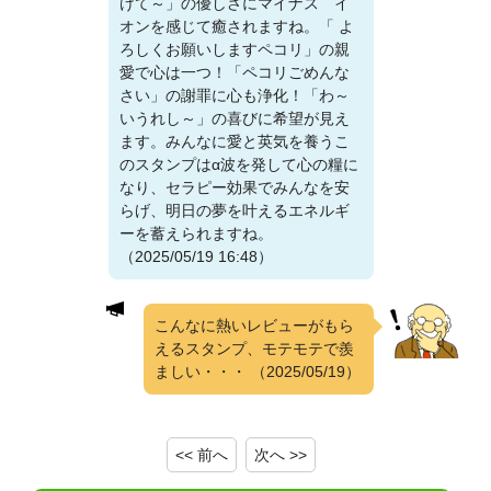
けて～」の優しさにマイナス イ
オンを感じて癒されますね。「 よ
ろしくお願いしますペコリ」の親
愛で心は一つ！「ペコリごめんな
さい」の謝罪に心も浄化！「わ～
いうれし～」の喜びに希望が見え
ます。みんなに愛と英気を養うこ
のスタンプはα波を発して心の糧に
なり、セラピー効果でみんなを安
らげ、明日の夢を叶えるエネルギ
ーを蓄えられますね。
（2025/05/19 16:48）
こんなに熱いレビューがもら
えるスタンプ、モテモテで羨
ましい・・・
（2025/05/19）
<< 前へ
次へ >>