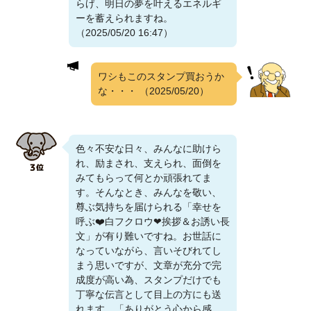
らげ、明日の夢を叶えるエネルギ
ーを蓄えられますね。
（2025/05/20 16:47）
ワシもこのスタンプ買おうか
な・・・
（2025/05/20）
色々不安な日々、みんなに助けら
れ、励まされ、支えられ、面倒を
みてもらって何とか頑張れてま
す。そんなとき、みんなを敬い、
尊ぶ気持ちを届けられる「幸せを
呼ぶ❤️白フクロウ❤挨拶＆お誘い長
文」が有り難いですね。お世話に
なっていながら、言いそびれてし
まう思いですが、文章が充分で完
成度が高い為、スタンプだけでも
丁寧な伝言として目上の方にも送
れます。「ありがとう心から感