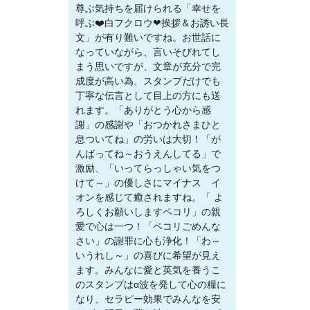
尊ぶ気持ちを届けられる「幸せを
呼ぶ❤️白フクロウ❤挨拶＆お誘い長
文」が有り難いですね。お世話に
なっていながら、言いそびれてし
まう思いですが、文章が充分で完
成度が高い為、スタンプだけでも
丁寧な伝言として目上の方にも送
れます。「ありがとう心から感
謝」の感謝や「おつかれさまひと
息ついてね」の労いは大切！「が
んばってね～おうえんしてる」で
激励、「いってらっしゃい気をつ
けて～」の優しさにマイナス イ
オンを感じて癒されますね。「 よ
ろしくお願いしますペコリ」の親
愛で心は一つ！「ペコリごめんな
さい」の謝罪に心も浄化！「わ～
いうれし～」の喜びに希望が見え
ます。みんなに愛と英気を養うこ
のスタンプはα波を発して心の糧に
なり、セラピー効果でみんなを安