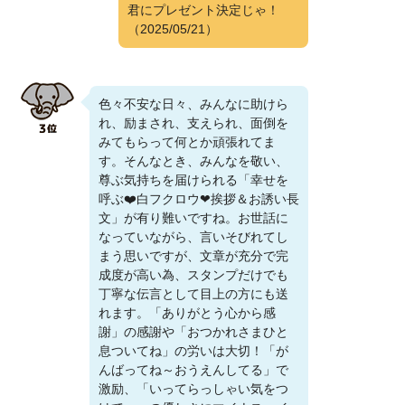
君にプレゼント決定じゃ！
（2025/05/21）
色々不安な日々、みんなに助けら
れ、励まされ、支えられ、面倒を
みてもらって何とか頑張れてま
す。そんなとき、みんなを敬い、
尊ぶ気持ちを届けられる「幸せを
呼ぶ❤️白フクロウ❤挨拶＆お誘い長
文」が有り難いですね。お世話に
なっていながら、言いそびれてし
まう思いですが、文章が充分で完
成度が高い為、スタンプだけでも
丁寧な伝言として目上の方にも送
れます。「ありがとう心から感
謝」の感謝や「おつかれさまひと
息ついてね」の労いは大切！「が
んばってね～おうえんしてる」で
激励、「いってらっしゃい気をつ