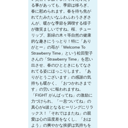
る事があっても、季節は移ろぎ、
春に慰められます。春を待ち焦が
れてたみたいなふわふわうさぎさ
んが、暖かな季節を満喫する様子
が微笑ましいですね。桜、チュー
リップ、新緑の木々等自然の健康
的な趣きにうっとり！特に「あり
がとー」の苺が「Welcome To
Strawberry Time」という松田聖子
さんの「Strawberry Time」を思い
出させ、春のひとときにもてなさ
れてる姿にほっこりします。「あ
りがとうございます」の感謝の気
持ちも暖かく、「おつかれさまで
す」の労いに報われますね。
「FIGHT がんばってね」の激励に
力づけられ、「一息ついてね」の
真心がα波となるヒーリングにリラ
ックス！「それではまたね」の親
愛は心の温度差をなくし、「おは
よう」の爽やかな挨拶は気持ちを