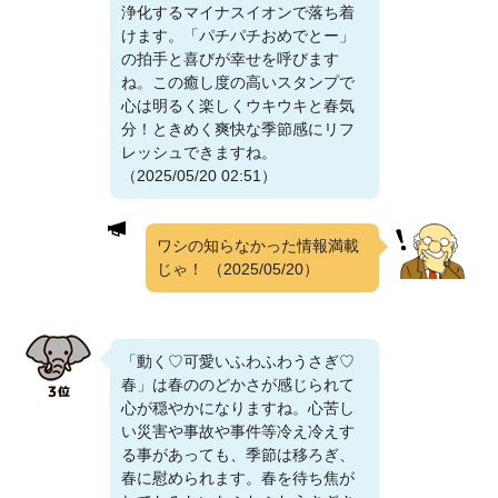
浄化するマイナスイオンで落ち着
けます。「パチパチおめでとー」
の拍手と喜びが幸せを呼びます
ね。この癒し度の高いスタンプで
心は明るく楽しくウキウキと春気
分！ときめく爽快な季節感にリフ
レッシュできますね。
（2025/05/20 02:51）
ワシの知らなかった情報満載
じゃ！
（2025/05/20）
「動く♡可愛いふわふわうさぎ♡
春」は春ののどかさが感じられて
心が穏やかになりますね。心苦し
い災害や事故や事件等冷え冷えす
る事があっても、季節は移ろぎ、
春に慰められます。春を待ち焦が