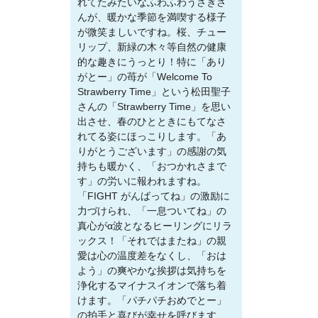
れてたみたいなふわふわうさぎさ
んが、暖かな季節を満喫する様子
が微笑ましいですね。桜、チュー
リップ、新緑の木々等自然の健康
的な趣きにうっとり！特に「あり
がとー」の苺が「Welcome To
Strawberry Time」という松田聖子
さんの「Strawberry Time」を思い
出させ、春のひとときにもてなさ
れてる姿にほっこりします。「あ
りがとうございます」の感謝の気
持ちも暖かく、「おつかれさまで
す」の労いに報われますね。
「FIGHT がんばってね」の激励に
力づけられ、「一息ついてね」の
真心がα波となるヒーリングにリラ
ックス！「それではまたね」の親
愛は心の温度差をなくし、「おは
よう」の爽やかな挨拶は気持ちを
浄化するマイナスイオンで落ち着
けます。「パチパチおめでとー」
の拍手と喜びが幸せを呼びます