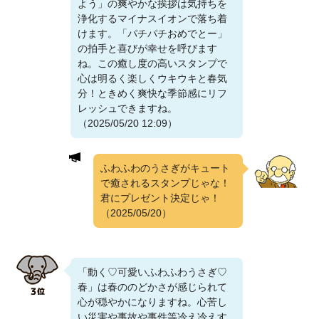
よう」の爽やかな挨拶は気持ちを
浄化するマイナスイオンで落ち着
けます。「パチパチおめでとー」
の拍手と喜びが幸せを呼びます
ね。この癒し度の高いスタンプで
心は明るく楽しくウキウキと春気
分！ときめく爽快な季節感にリフ
レッシュできますね。
（2025/05/20 12:09）
ふわふわのうさぎがキュート
で癒されるスタンプじゃな！
君にプレゼント決定じゃ！
（2025/05/20）
「動く♡可愛いふわふわうさぎ♡
春」は春ののどかさが感じられて
心が穏やかになりますね。心苦し
い災害や事故や事件等冷え冷えす