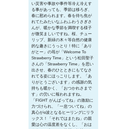
い災害や事故や事件等冷え冷えす
る事があっても、季節は移ろぎ、
春に慰められます。春を待ち焦が
れてたみたいなふわふわうさぎさ
んが、暖かな季節を満喫する様子
が微笑ましいですね。桜、チュー
リップ、新緑の木々等自然の健康
的な趣きにうっとり！特に「あり
がとー」の苺が「Welcome To
Strawberry Time」という松田聖子
さんの「Strawberry Time」を思い
出させ、春のひとときにもてなさ
れてる姿にほっこりします。「あ
りがとうございます」の感謝の気
持ちも暖かく、「おつかれさまで
す」の労いに報われますね。
「FIGHT がんばってね」の激励に
力づけられ、「一息ついてね」の
真心がα波となるヒーリングにリラ
ックス！「それではまたね」の親
愛は心の温度差をなくし、「おは