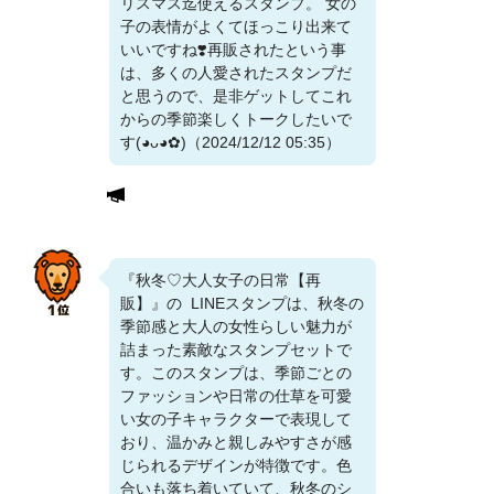
リスマス迄使えるスタンプ。 女の
子の表情がよくてほっこり出来て
いいですね❣️再販されたという事
は、多くの人愛されたスタンプだ
と思うので、是非ゲットしてこれ
からの季節楽しくトークしたいで
す(⁠◕⁠ᴗ⁠◕⁠✿⁠)（2024/12/12 05:35）
『秋冬♡大人女子の日常【再
販】』の LINEスタンプは、秋冬の
季節感と大人の女性らしい魅力が
詰まった素敵なスタンプセットで
す。このスタンプは、季節ごとの
ファッションや日常の仕草を可愛
い女の子キャラクターで表現して
おり、温かみと親しみやすさが感
じられるデザインが特徴です。色
合いも落ち着いていて、秋冬のシ