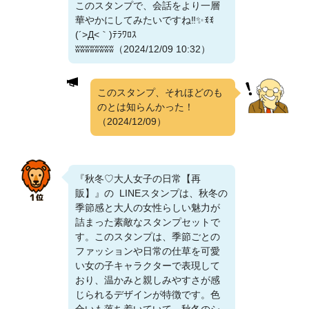
このスタンプで、会話をより一層
華やかにしてみたいですね‼️✨️ꉂꉂ
(´>Д<｀)ﾃﾗﾜﾛｽ
ʬʬʬʬʬʬʬʬ（2024/12/09 10:32）
このスタンプ、それほどのも
のとは知らんかった！
（2024/12/09）
『秋冬♡大人女子の日常【再
販】』の LINEスタンプは、秋冬の
季節感と大人の女性らしい魅力が
詰まった素敵なスタンプセットで
す。このスタンプは、季節ごとの
ファッションや日常の仕草を可愛
い女の子キャラクターで表現して
おり、温かみと親しみやすさが感
じられるデザインが特徴です。色