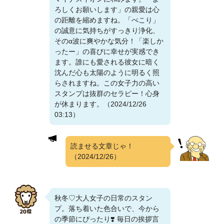
ろしくお願いします」の親愛は心
の距離を縮めますね。「ぺこり」
の誠意に気持ちがすっきり浄化、
そのα波に爽やかな気分！「楽しか
ったー」の喜びに幸せが実感でき
ます。誰にも愛される彼女に暗く
沈んだ心も太陽のように明るく照
らされますね。この女子力の高い
スタンプは抜群のセラピー！心身
が休まります。（2024/12/26
03:13）
読ませる文章じゃ！
（2024/12/26）
秋冬♡大人女子の日常のスタン
プ。落ち着いた色合いで、今から
の季節にぴったり❣️ 毎日の挨拶言