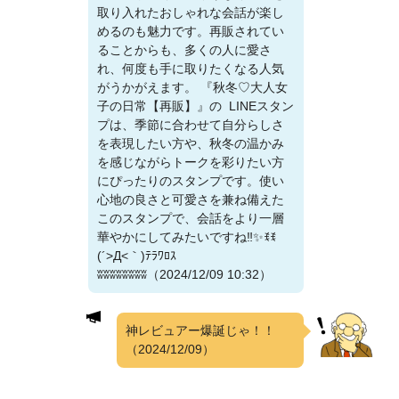
取り入れたおしゃれな会話が楽し
めるのも魅力です。再販されてい
ることからも、多くの人に愛さ
れ、何度も手に取りたくなる人気
がうかがえます。 『秋冬♡大人女
子の日常【再販】』の LINEスタン
プは、季節に合わせて自分らしさ
を表現したい方や、秋冬の温かみ
を感じながらトークを彩りたい方
にぴったりのスタンプです。使い
心地の良さと可愛さを兼ね備えた
このスタンプで、会話をより一層
華やかにしてみたいですね‼️✨️ꉂꉂ
(´>Д<｀)ﾃﾗﾜﾛｽ
ʬʬʬʬʬʬʬʬ（2024/12/09 10:32）
神レビュアー爆誕じゃ！！
（2024/12/09）