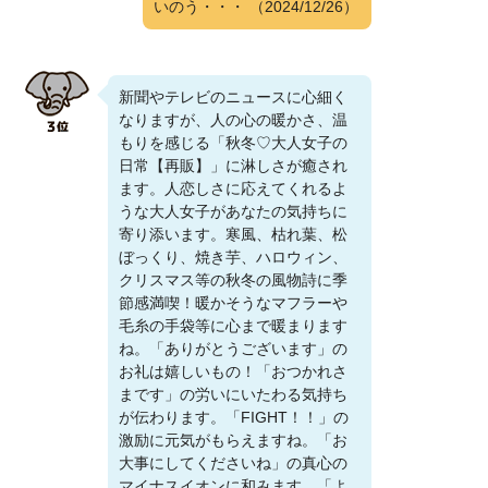
いのう・・・
（2024/12/26）
新聞やテレビのニュースに心細く
なりますが、人の心の暖かさ、温
もりを感じる「秋冬♡大人女子の
日常【再販】」に淋しさが癒され
ます。人恋しさに応えてくれるよ
うな大人女子があなたの気持ちに
寄り添います。寒風、枯れ葉、松
ぼっくり、焼き芋、ハロウィン、
クリスマス等の秋冬の風物詩に季
節感満喫！暖かそうなマフラーや
毛糸の手袋等に心まで暖まります
ね。「ありがとうございます」の
お礼は嬉しいもの！「おつかれさ
まです」の労いにいたわる気持ち
が伝わります。「FIGHT！！」の
激励に元気がもらえますね。「お
大事にしてくださいね」の真心の
マイナスイオンに和みます。「よ