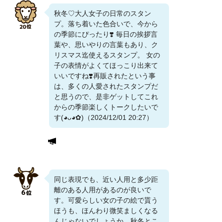
秋冬♡大人女子の日常のスタン
プ。落ち着いた色合いで、今から
の季節にぴったり❣️ 毎日の挨拶言
葉や、思いやりの言葉もあり、ク
リスマス迄使えるスタンプ。 女の
子の表情がよくてほっこり出来て
いいですね❣️再販されたという事
は、多くの人愛されたスタンプだ
と思うので、是非ゲットしてこれ
からの季節楽しくトークしたいで
す(⁠◕⁠ᴗ⁠◕⁠✿⁠)（2024/12/01 20:27）
同じ表現でも、近い人用と多少距
離のある人用があるのが良いで
す。可愛らしい女の子の絵で貰う
ほうも、ほんわり微笑ましくなる
んじゃないでしょうか。秋冬とこ