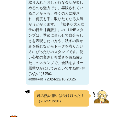
取り入れたおしゃれな会話が楽し
めるのも魅力です。再販されてい
ることからも、多くの人に愛さ
れ、何度も手に取りたくなる人気
がうかがえます。 『秋冬♡大人女
子の日常【再販】』の LINEスタ
ンプは、季節に合わせて自分らし
さを表現したい方や、秋冬の温か
みを感じながらトークを彩りたい
方にぴったりのスタンプです。使
い心地の良さと可愛さを兼ね備え
たこのスタンプで、会話をより一
層華やかにしてみたいですね‼️✨️ꉂꉂ
(´>Д<｀)ﾃﾗﾜﾛｽ
ʬʬʬʬʬʬʬʬ（2024/12/10 20:25）
君の熱い想いは受け取った！
（2024/12/10）