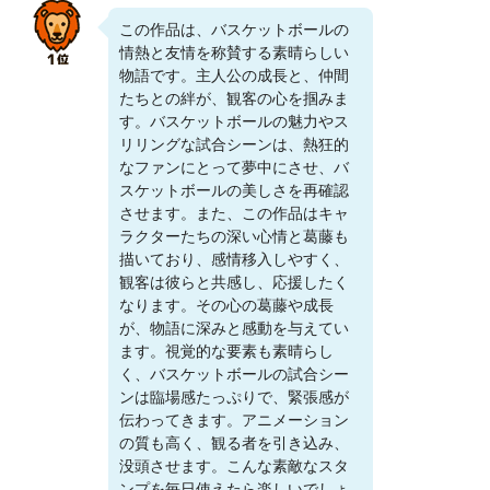
この作品は、バスケットボールの
情熱と友情を称賛する素晴らしい
物語です。主人公の成長と、仲間
たちとの絆が、観客の心を掴みま
す。バスケットボールの魅力やス
リリングな試合シーンは、熱狂的
なファンにとって夢中にさせ、バ
スケットボールの美しさを再確認
させます。また、この作品はキャ
ラクターたちの深い心情と葛藤も
描いており、感情移入しやすく、
観客は彼らと共感し、応援したく
なります。その心の葛藤や成長
が、物語に深みと感動を与えてい
ます。視覚的な要素も素晴らし
く、バスケットボールの試合シー
ンは臨場感たっぷりで、緊張感が
伝わってきます。アニメーション
の質も高く、観る者を引き込み、
没頭させます。こんな素敵なスタ
ンプを毎日使えたら楽しいでしょ