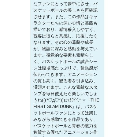
なファンにとって夢中にさせ、バ
スケットボールの美しさを再確認
させます。また、この作品はキャ
ラクターたちの深い心情と葛藤も
描いており、感情移入しやすく、
観客は彼らと共感し、応援したく
なります。その心の葛藤や成長
が、物語に深みと感動を与えてい
ます。視覚的な要素も素晴らし
く、バスケットボールの試合シー
ンは臨場感たっぷりで、緊張感が
伝わってきます。アニメーション
の質も高く、観る者を引き込み、
没頭させます。こんな素敵なスタ
ンプを毎日使えたら楽しいでしょ
うね(((*♡д♡*)))ｶｯｶﾜｲｲ.*･♡ 「THE
FIRST SLAM DUNK」は、バスケ
ットボールファンにとっては楽し
みながら感動できる作品であり、
バスケットボールと青春の魅力を
称賛する優れたアニメーション作