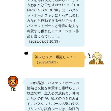
うね(((*♡д♡*)))ｶｯｶﾜｲｲ.*･♡ 「THE
FIRST SLAM DUNK」は、バスケ
ットボールファンにとっては楽し
みながら感動できる作品であり、
バスケットボールと青春の魅力を
称賛する優れたアニメーション作
品と言えるでしょう。
（2023/09/03 10:39）
神レビュアー爆誕じゃ！！
（2023/09/03）
この作品は、バスケットボールの
情熱と友情を称賛する素晴らしい
物語です。主人公の成長と、仲間
たちとの絆が、観客の心を掴みま
す。バスケットボールの魅力やス
リリングな試合シーンは、熱狂的