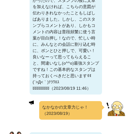
かったので、スタンプの後に文章
を加えなければ、こちらの意図が
伝わりきれなかったこともしばし
ばありました。しかし、このスタ
ンプらコメントがあり、しかもコ
メントの内容は普段頻繁に使う言
葉が目白押し！なので、忙しい時
に、みんなとの会話に割り込む時
に、ポンとひと押しで、可愛い！
良いなーって思ってもらえるこ
と、間違いなし(o^^o)最強スタンプ
ですね！この基本的なスタンプは
持っておくべきだと思いますꉂꉂ
(´>Д<｀)ﾃﾗﾜﾛｽ
ʬʬʬʬʬʬʬʬ（2023/08/19 11:46）
なかなかの文章力じゃ！
（2023/08/19）