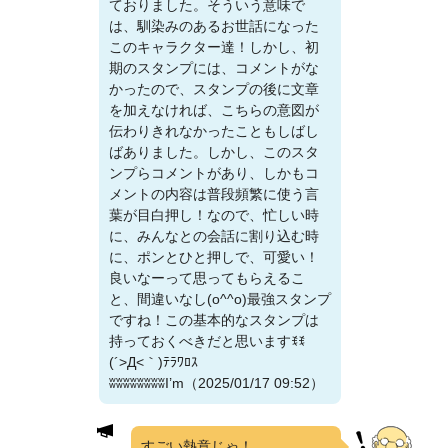
ておりました。そういう意味で
は、馴染みのあるお世話になった
このキャラクター達！しかし、初
期のスタンプには、コメントがな
かったので、スタンプの後に文章
を加えなければ、こちらの意図が
伝わりきれなかったこともしばし
ばありました。しかし、このスタ
ンプらコメントがあり、しかもコ
メントの内容は普段頻繁に使う言
葉が目白押し！なので、忙しい時
に、みんなとの会話に割り込む時
に、ポンとひと押しで、可愛い！
良いなーって思ってもらえるこ
と、間違いなし(o^^o)最強スタンプ
ですね！この基本的なスタンプは
持っておくべきだと思いますꉂꉂ
(´>Д<｀)ﾃﾗﾜﾛｽ
ʬʬʬʬʬʬʬʬI’m（2025/01/17 09:52）
すごい熱意じゃ！