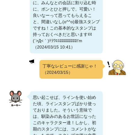
に、みんなとの会話に割り込む時
に、ポンとひと押しで、可愛い！
良いなーって思ってもらえるこ
と、間違いなし(o^^o)最強スタンプ
ですね！この基本的なスタンプは
持っておくべきだと思いますꉂꉂ
(´>Д<｀)ﾃﾗﾜﾛｽʬʬʬʬʬʬʬʬI’m
（2024/03/15 10:41）
丁寧なレビューに感謝じゃ！
（2024/03/15）
思い起こせば、ラインを使い始め
た頃、ラインスタンプばかり使っ
ておりました。そういう意味で
は、馴染みのあるお世話になった
このキャラクター達！しかし、初
期のスタンプには、コメントがな