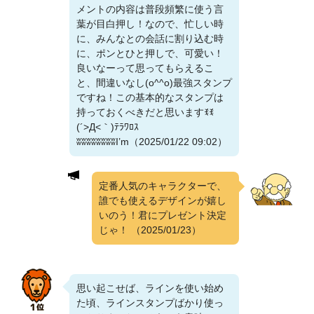
メントの内容は普段頻繁に使う言
葉が目白押し！なので、忙しい時
に、みんなとの会話に割り込む時
に、ポンとひと押しで、可愛い！
良いなーって思ってもらえるこ
と、間違いなし(o^^o)最強スタンプ
ですね！この基本的なスタンプは
持っておくべきだと思いますꉂꉂ
(´>Д<｀)ﾃﾗﾜﾛｽ
ʬʬʬʬʬʬʬʬI’m（2025/01/22 09:02）
定番人気のキャラクターで、
誰でも使えるデザインが嬉し
いのう！君にプレゼント決定
じゃ！
（2025/01/23）
思い起こせば、ラインを使い始め
た頃、ラインスタンプばかり使っ