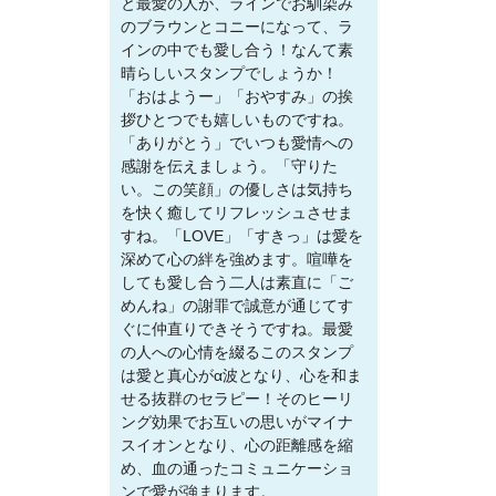
と最愛の人が、ラインでお馴染み
のブラウンとコニーになって、ラ
インの中でも愛し合う！なんて素
晴らしいスタンプでしょうか！
「おはようー」「おやすみ」の挨
拶ひとつでも嬉しいものですね。
「ありがとう」でいつも愛情への
感謝を伝えましょう。「守りた
い。この笑顔」の優しさは気持ち
を快く癒してリフレッシュさせま
すね。「LOVE」「すきっ」は愛を
深めて心の絆を強めます。喧嘩を
しても愛し合う二人は素直に「ご
めんね」の謝罪で誠意が通じてす
ぐに仲直りできそうですね。最愛
の人への心情を綴るこのスタンプ
は愛と真心がα波となり、心を和ま
せる抜群のセラピー！そのヒーリ
ング効果でお互いの思いがマイナ
スイオンとなり、心の距離感を縮
め、血の通ったコミュニケーショ
ンで愛が強まります。