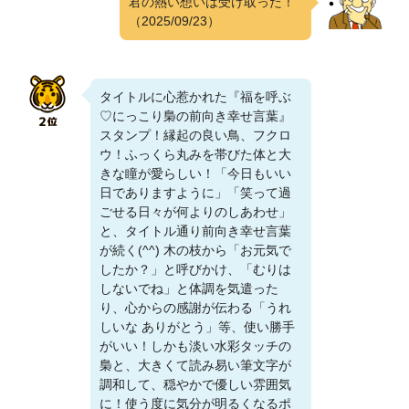
君の熱い想いは受け取った！
（2025/09/23）
タイトルに心惹かれた『福を呼ぶ
♡にっこり梟の前向き幸せ言葉』
スタンプ！縁起の良い鳥、フクロ
ウ！ふっくら丸みを帯びた体と大
きな瞳が愛らしい！「今日もいい
日でありますように」「笑って過
ごせる日々が何よりのしあわせ」
と、タイトル通り前向き幸せ言葉
が続く(^^) 木の枝から「お元気で
したか？」と呼びかけ、「むりは
しないでね」と体調を気遣った
り、心からの感謝が伝わる「うれ
しいな ありがとう」等、使い勝手
がいい！しかも淡い水彩タッチの
梟と、大きくて読み易い筆文字が
調和して、穏やかで優しい雰囲気
に！使う度に気分が明るくなるポ