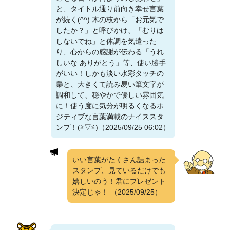
と、タイトル通り前向き幸せ言葉
が続く(^^) 木の枝から「お元気で
したか？」と呼びかけ、「むりは
しないでね」と体調を気遣った
り、心からの感謝が伝わる「うれ
しいな ありがとう」等、使い勝手
がいい！しかも淡い水彩タッチの
梟と、大きくて読み易い筆文字が
調和して、穏やかで優しい雰囲気
に！使う度に気分が明るくなるポ
ジティブな言葉満載のナイススタ
ンプ！(⁠≧⁠▽⁠≦⁠)（2025/09/25 06:02）
いい言葉がたくさん詰まった
スタンプ、見ているだけでも
嬉しいのう！君にプレゼント
決定じゃ！
（2025/09/25）