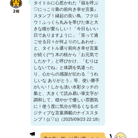
タイトルに心惹かれた『福を呼ぶ
♡にっこり梟の前向き幸せ言葉』
スタンプ！縁起の良い鳥、フクロ
ウ！ふっくら丸みを帯びた体と大
きな瞳が愛らしい！「今日もいい
日でありますように」「笑って過
ごせる日々が何よりのしあわせ」
と、タイトル通り前向き幸せ言葉
が続く(^^) 木の枝から「お元気で
したか？」と呼びかけ、「むりは
しないでね」と体調を気遣った
り、心からの感謝が伝わる「うれ
しいな ありがとう」等、使い勝手
がいい！しかも淡い水彩タッチの
梟と、大きくて読み易い筆文字が
調和して、穏やかで優しい雰囲気
に！使う度に気分が明るくなるポ
ジティブな言葉満載のナイススタ
ンプ！(⁠≧⁠▽⁠≦⁠)（2025/09/23 22:18）