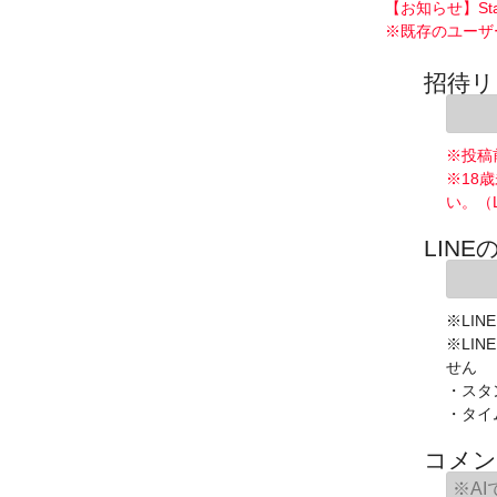
【お知らせ】St
※既存のユーザ
招待リ
※投稿
※18
い。（
LINE
※LIN
※LI
せん
・スタ
・タイ
コメン