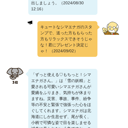
出しましょう。（2024/08/30
12:16）
キュートなシマエナガのスタ
ンプで、送った方ももらった
方もリラックスできそうじゃ
な！君にプレゼント決定じ
ゃ！
（2024/09/02）
「ずっと使える♡もちっと！シマ
エナガさん。」は「雪の妖精」と
愛される可愛いシマエナガさんが
愛嬌をふりまき、気持ちが休まり
ますね。災害、事故、事件、紛争
等の不安と緊張で強張った心をほ
ぐしてくれます。シマエナガは北
海道にしか生息せず、尾が長く、
小柄で可憐な姿で目を楽しませる