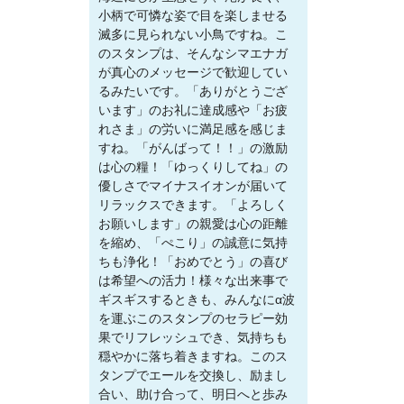
小柄で可憐な姿で目を楽しませる
滅多に見られない小鳥ですね。こ
のスタンプは、そんなシマエナガ
が真心のメッセージで歓迎してい
るみたいです。「ありがとうござ
います」のお礼に達成感や「お疲
れさま」の労いに満足感を感じま
すね。「がんばって！！」の激励
は心の糧！「ゆっくりしてね」の
優しさでマイナスイオンが届いて
リラックスできます。「よろしく
お願いします」の親愛は心の距離
を縮め、「ぺこり」の誠意に気持
ちも浄化！「おめでとう」の喜び
は希望への活力！様々な出来事で
ギスギスするときも、みんなにα波
を運ぶこのスタンプのセラピー効
果でリフレッシュでき、気持ちも
穏やかに落ち着きますね。このス
タンプでエールを交換し、励まし
合い、助け合って、明日へと歩み