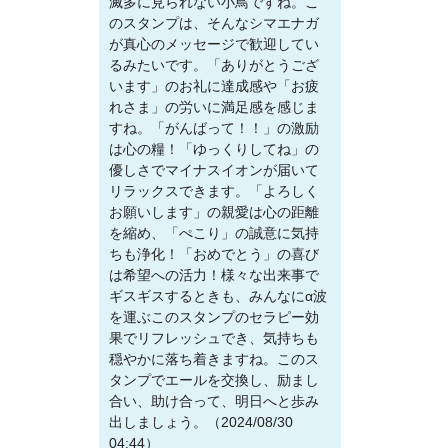
滅多に見られない小鳥ですね。こ
のスタンプは、そんなシマエナガ
が真心のメッセージで歓迎してい
るみたいです。「ありがとうござ
います」のお礼に達成感や「お疲
れさま」の労いに満足感を感じま
すね。「がんばって！！」の激励
は心の糧！「ゆっくりしてね」の
優しさでマイナスイオンが届いて
リラックスできます。「よろしく
お願いします」の親愛は心の距離
を縮め、「ぺこり」の誠意に気持
ちも浄化！「おめでとう」の喜び
は希望への活力！様々な出来事で
ギスギスするときも、みんなにα波
を運ぶこのスタンプのセラピー効
果でリフレッシュでき、気持ちも
穏やかに落ち着きますね。このス
タンプでエールを交換し、励まし
合い、助け合って、明日へと歩み
出しましょう。（2024/08/30
04:44）