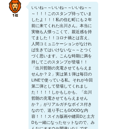
いいね～～いいね～～いいね～～
～！！！このスタンプ待っていま
したよ！！！私の住む町にも２年
前に来てくれた出川さん。本当に
実物も人懐っこくて、親近感を持
てました！！コロナ禍とは言え、
人間コミュニケーションがなけれ
ば生きてはいけないな～～とつく
づく思います。こんな時期に満を
持してこのスタンプが登場！！
「出川哲朗の充電させてもらえま
せんか？２」実は第１弾は毎日の
LINEで使っている私。それが今回
第二弾として登場してくれまし
た！！！！しかもしかも、「出川
哲朗の充電させてもらえません
か？」がリアルガチなボイス付き
なので、送り手にもGOODな内
容！！！スイカ版画や縫田Dと土方
Dも一緒になったセットなので、み
んなにオオウケ間違いなしです