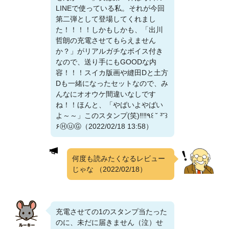
LINEで使っている私。それが今回
第二弾として登場してくれまし
た！！！！しかもしかも、「出川
哲朗の充電させてもらえません
か？」がリアルガチなボイス付き
なので、送り手にもGOODな内
容！！！スイカ版画や縫田Dと土方
Dも一緒になったセットなので、み
んなにオオウケ間違いなしです
ね！！ほんと、「やばいよやばい
よ～～」このスタンプ(笑)‼️‼️٩꒰ ˘ ³˘꒱
۶ⒽⓤⒼ（2022/02/18 13:58）
何度も読みたくなるレビュー
じゃな
（2022/02/18）
充電させての1のスタンプ当たった
のに、未だに届きません（泣）せ