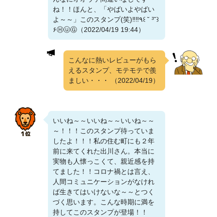
ね！！ほんと、「やばいよやばい
よ～～」このスタンプ(笑)‼️‼️٩꒰ ˘ ³˘꒱
۶ⒽⓤⒼ（2022/04/19 19:44）
こんなに熱いレビューがもら
えるスタンプ、モテモテで羨
ましい・・・
（2022/04/19）
いいね～～いいね～～いいね～～
～！！！このスタンプ待っていま
したよ！！！私の住む町にも２年
前に来てくれた出川さん。本当に
実物も人懐っこくて、親近感を持
てました！！コロナ禍とは言え、
人間コミュニケーションがなけれ
ば生きてはいけないな～～とつく
づく思います。こんな時期に満を
持してこのスタンプが登場！！