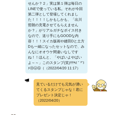
せんか？２」実は第１弾は毎日の
LINEで使っている私。それが今回
第二弾として登場してくれまし
た！！！！しかもしかも、「出川
哲朗の充電させてもらえません
か？」がリアルガチなボイス付き
なので、送り手にもGOODな内
容！！！スイカ版画や縫田Dと土方
Dも一緒になったセットなので、み
んなにオオウケ間違いなしです
ね！！ほんと、「やばいよやばい
よ～～」このスタンプ(笑)‼️‼️٩꒰ ˘ ³˘꒱
۶ⒽⓤⒼ（（2022/04/20 11:17）
見ているだけでも元気が湧い
てくるスタンプじゃな！君に
プレゼント決定じゃ！
（2022/04/20）