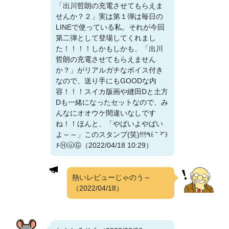
「出川哲朗の充電させてもらえま
せんか？２」実は第１弾は毎日の
LINEで使っている私。それが今回
第二弾として登場してくれまし
た！！！！しかもしかも、「出川
哲朗の充電させてもらえません
か？」がリアルガチなボイス付き
なので、送り手にもGOODな内
容！！！スイカ版画や縫田Dと土方
Dも一緒になったセットなので、み
んなにオオウケ間違いなしです
ね！！ほんと、「やばいよやばい
よ～～」このスタンプ(笑)‼️‼️٩꒰ ˘ ³˘꒱
۶ⒽⓤⒼ（2022/04/18 10:29）
熱いレビューじゃのう～
（2022/04/18）