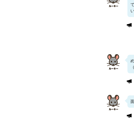
い
（
面