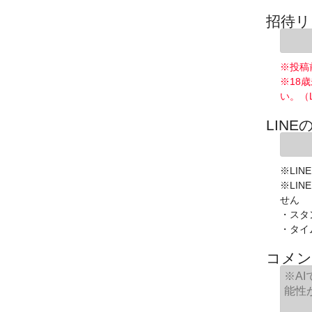
招待リ
※投稿
※18
い。（
LINE
※LIN
※LI
せん
・スタ
・タイ
コメン