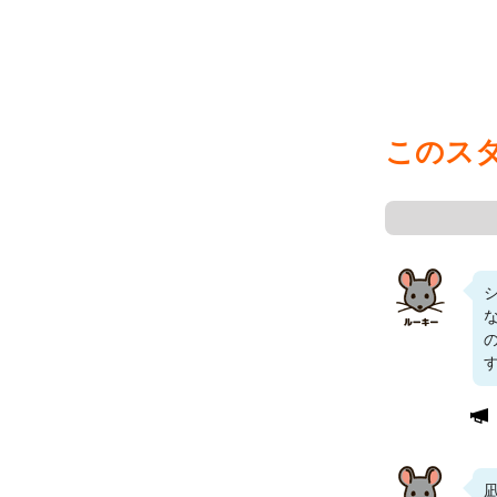
このス
す