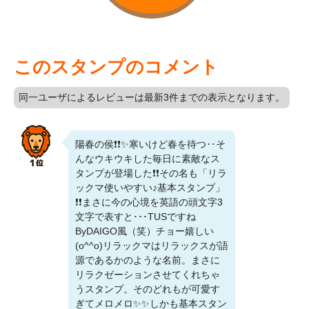
このスタンプのコメント
同一ユーザによるレビューは最新3件までの表示となります。
陽春の侯❗❗✨寒いけど春を待つ‥そ
んなウキウキした毎日に素敵なス
タンプが登場した❗❗その名も「リラ
ックマ使いやすい♪基本スタンプ」
❗❗まさに今の心境を英語の頭文字3
文字で表すと･･･TUSですね
ByDAIGO風（笑）チョー嬉しい
(o^^o)リラックマはリラックスが語
源であるかのような名前。まさに
リラクゼーションさせてくれちゃ
うスタンプ。そのどれもが可愛す
ぎてメロメロ✨✨しかも基本スタン