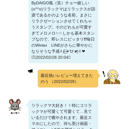
ByDAIGO風（笑）チョー嬉しい
(o^^o)リラックマはリラックスが語
源であるかのような名前。まさに
リラクゼーションさせてくれちゃ
うスタンプ。そのどれもが可愛す
ぎてメロメロ✨✨しかも基本スタン
プなので、即レスにピッタリ❗❗毎日
のWinter LINEがさらに華やかに
なりそうな予感✌︎(‎⑅⃝⁍̴̛ ᗨ ⁍̴̛)✌︎‬‪︎❤︎‪︎
⋆͛（2022/02/28 20:04）
最近熱いレビュー増えてきた
のう
（2022/02/28）
リラックマ大好き！！特にコリラ
ックマが可愛くて可愛くて…見て
いるだけで癒やされます。最近ス
マホにしたので、待ち受け画面・