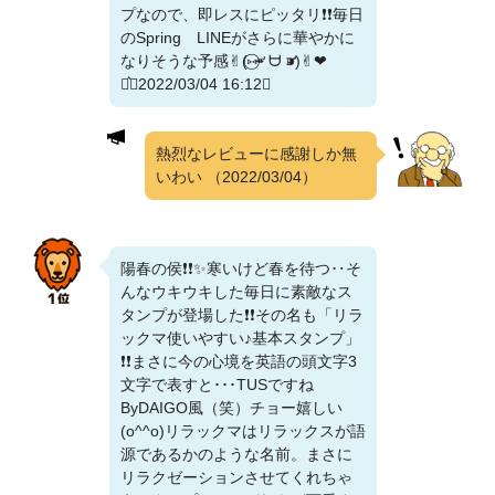
プなので、即レスにピッタリ❗❗毎日
のSpring LINEがさらに華やかに
なりそうな予感✌︎(‎⑅⃝⁍̴̛ ᗨ ⁍̴̛)✌︎‬‪︎❤︎‪︎
⋆͛（2022/03/04 16:12）
熱烈なレビューに感謝しか無
いわい
（2022/03/04）
陽春の侯❗❗✨寒いけど春を待つ‥そ
んなウキウキした毎日に素敵なス
タンプが登場した❗❗その名も「リラ
ックマ使いやすい♪基本スタンプ」
❗❗まさに今の心境を英語の頭文字3
文字で表すと･･･TUSですね
ByDAIGO風（笑）チョー嬉しい
(o^^o)リラックマはリラックスが語
源であるかのような名前。まさに
リラクゼーションさせてくれちゃ