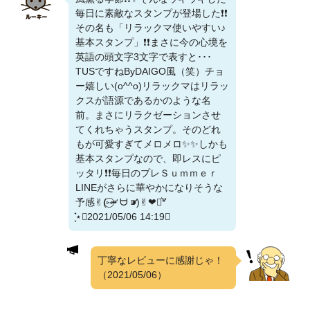
毎日に素敵なスタンプが登場した❗❗
その名も「リラックマ使いやすい♪
基本スタンプ」❗❗まさに今の心境を
英語の頭文字3文字で表すと･･･
TUSですねByDAIGO風（笑）チョ
ー嬉しい(o^^o)リラックマはリラッ
クスが語源であるかのような名
前。まさにリラクゼーションさせ
てくれちゃうスタンプ。そのどれ
もが可愛すぎてメロメロ✨✨しかも
基本スタンプなので、即レスにピ
ッタリ❗❗毎日のプレＳｕｍｍｅｒ
LINEがさらに華やかになりそうな
予感✌︎(‎⑅⃝⁍̴̛ ᗨ ⁍̴̛)✌︎‬‪︎❤︎‪︎⋆͛*͛
͙͛⋆（2021/05/06 14:19）
丁寧なレビューに感謝じゃ！
（2021/05/06）