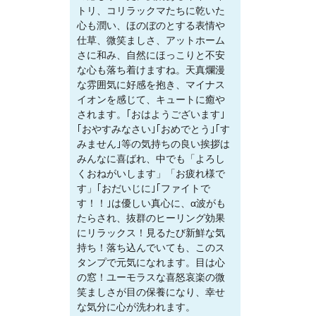
トリ、コリラックマたちに乾いた
心も潤い、ほのぼのとする表情や
仕草、微笑ましさ、アットホーム
さに和み、自然にほっこりと不安
な心も落ち着けますね。天真爛漫
な雰囲気に好感を抱き、マイナス
イオンを感じて、キュートに癒や
されます。｢おはようございます｣
｢おやすみなさい｣｢おめでとう｣｢す
みません｣等の気持ちの良い挨拶は
みんなに喜ばれ、中でも「よろし
くおねがいします」「お疲れ様で
す」｢おだいじに｣｢ファイトで
す！！｣は優しい真心に、α波がも
たらされ、抜群のヒーリング効果
にリラックス！見るたび新鮮な気
持ち！落ち込んでいても、このス
タンプで元気になれます。目は心
の窓！ユーモラスな喜怒哀楽の微
笑ましさが目の保養になり、幸せ
な気分に心が洗われます。