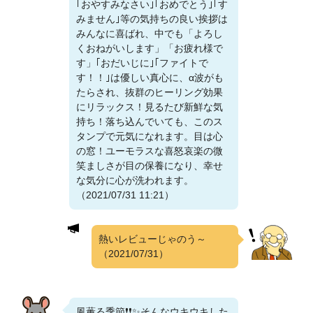
｢おやすみなさい｣｢おめでとう｣｢す
みません｣等の気持ちの良い挨拶は
みんなに喜ばれ、中でも「よろし
くおねがいします」「お疲れ様で
す」｢おだいじに｣｢ファイトで
す！！｣は優しい真心に、α波がも
たらされ、抜群のヒーリング効果
にリラックス！見るたび新鮮な気
持ち！落ち込んでいても、このス
タンプで元気になれます。目は心
の窓！ユーモラスな喜怒哀楽の微
笑ましさが目の保養になり、幸せ
な気分に心が洗われます。
（2021/07/31 11:21）
熱いレビューじゃのう～
（2021/07/31）
風薫る季節❗❗✨そんなウキウキした