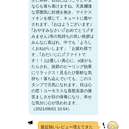
さに和み、自然にほっこりと不安
な心も落ち着けますね。天真爛漫
な雰囲気に好感を抱き、マイナス
イオンを感じて、キュートに癒や
されます。｢おはようございます｣
｢おやすみなさい｣｢おめでとう｣｢す
みません｣等の気持ちの良い挨拶は
みんなに喜ばれ、中でも「よろし
くおねがいします」「お疲れ様で
す」｢おだいじに｣｢ファイトで
す！！｣は優しい真心に、α波がも
たらされ、抜群のヒーリング効果
にリラックス！見るたび新鮮な気
持ち！落ち込んでいても、このス
タンプで元気になれます。目は心
の窓！ユーモラスな喜怒哀楽の微
笑ましさが目の保養になり、幸せ
な気分に心が洗われます。
（2021/08/01 10:54）
最近熱いレビュー増えてきた