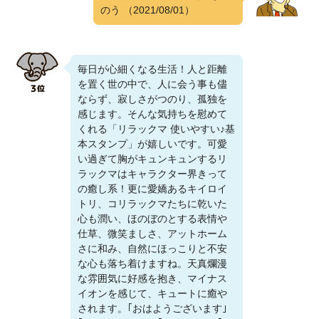
のう
（2021/08/01）
毎日が心細くなる生活！人と距離
を置く世の中で、人に会う事も儘
ならず、寂しさがつのり、孤独を
感じます。そんな気持ちを慰めて
くれる「リラックマ 使いやすい♪基
本スタンプ」が嬉しいです。可愛
い過ぎて胸がキュンキュンするリ
ラックマはキャラクター界きって
の癒し系！更に愛嬌あるキイロイ
トリ、コリラックマたちに乾いた
心も潤い、ほのぼのとする表情や
仕草、微笑ましさ、アットホーム
さに和み、自然にほっこりと不安
な心も落ち着けますね。天真爛漫
な雰囲気に好感を抱き、マイナス
イオンを感じて、キュートに癒や
されます。｢おはようございます｣