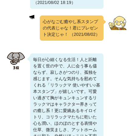
（2021/08/02 18:19）
心がなごむ癒やし系スタンプ
の代表じゃな！君にプレゼン
ト決定じゃ！
（2021/08/02）
毎日が心細くなる生活！人と距離
を置く世の中で、人に会う事も儘
ならず、寂しさがつのり、孤独を
感じます。そんな気持ちを慰めて
くれる「リラックマ 使いやすい♪基
本スタンプ」が嬉しいです。可愛
い過ぎて胸がキュンキュンするリ
ラックマはキャラクター界きって
の癒し系！更に愛嬌あるキイロイ
トリ、コリラックマたちに乾いた
心も潤い、ほのぼのとする表情や
仕草、微笑ましさ、アットホーム