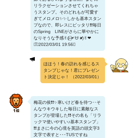
リラクゼーションさせてくれちゃ
うスタンプ。そのどれもが可愛す
ぎてメロメロ✨✨しかも基本スタン
プなので、即レスにピッタリ❗❗毎日
のSpring LINEがさらに華やかに
なりそうな予感✌︎(‎⑅⃝⁍̴̛ ᗨ ⁍̴̛)✌︎‬‪︎❤︎‪︎
⋆͛（2022/03/01 19:56）
ほほう！春の訪れを感じるス
タンプじゃな！君にプレゼン
ト決定じゃ！
（2022/03/01）
梅花の侯❗❗✨寒いけど春を待つ‥そ
んなウキウキした毎日に素敵なス
タンプが登場した❗❗その名も「リラ
ックマ使いやすい♪基本スタンプ」
❗❗まさに今の心境を英語の頭文字3
文字で表すと･･･TUSですね