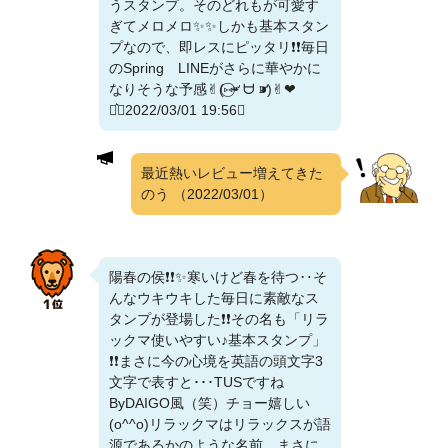
うスタンプ。そのどれもが可愛す
ぎてメロメロ✨✨しかも基本スタン
プなので、即レスにピッタリ❗❗毎日
のSpring LINEがさらに華やかに
なりそうな予感✌︎(‎⑅⃝⁍̴̛ ᗨ ⁍̴̛)✌︎‬‪︎❤︎‪︎
⋆͛（2022/03/01 19:56）
最近熱いレビュー増えてきた
のう
（2022/03/01）
陽春の侯❗❗✨寒いけど春を待つ‥そ
んなウキウキした毎日に素敵なス
タンプが登場した❗❗その名も「リラ
ックマ使いやすい♪基本スタンプ」
❗❗まさに今の心境を英語の頭文字3
文字で表すと･･･TUSですね
ByDAIGO風（笑）チョー嬉しい
(o^^o)リラックマはリラックスが語
源であるかのような名前。まさに