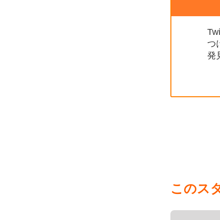
T
つ
発
このス