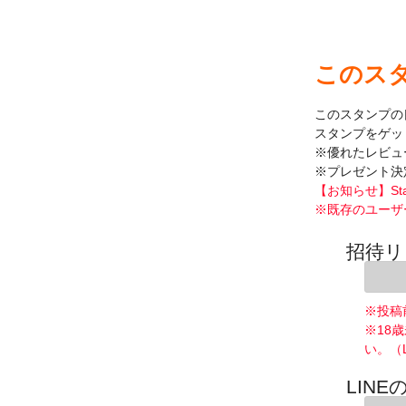
このス
このスタンプの
スタンプをゲッ
※優れたレビュ
※プレゼント決
【お知らせ】St
※既存のユーザ
招待リ
※投稿
※18
い。（
LINE