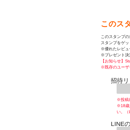
このス
このスタンプの
スタンプをゲッ
※優れたレビュ
※プレゼント決
【お知らせ】St
※既存のユーザ
招待リ
※投稿
※18
い。（
LINE