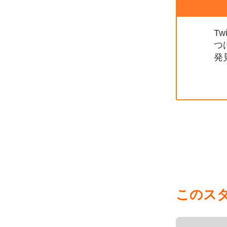
T
つ
発
このス