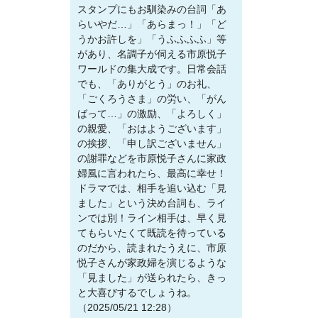
スタンプにもお馴染みの台詞「あ
らいやだ…」「あらまっ！」「ど
うかお許しを」「うふふふふ」等
があり、名調子が伺える市原悦子
ワールドの集大成です。日常会話
でも、「ありがとう」のお礼、
「ごくろうさま」の労い、「がん
ばって…」の激励、「よろしく」
の親愛、「おはようございます」
の挨拶、「申し訳ございません」
の謝罪などを市原悦子さんに家政
婦風に言われたら、最高に幸せ！
ドラマでは、相手を追い込む「見
ました」という決め台詞も、ライ
ンでは別！ライン相手は、早く見
てもらいたくて既読を待っている
のだから、読まれたうえに、市原
悦子さんが家政婦を演じるような
「見ました」が送られたら、きっ
と大喜びするでしょうね。
（2025/05/21 12:28）