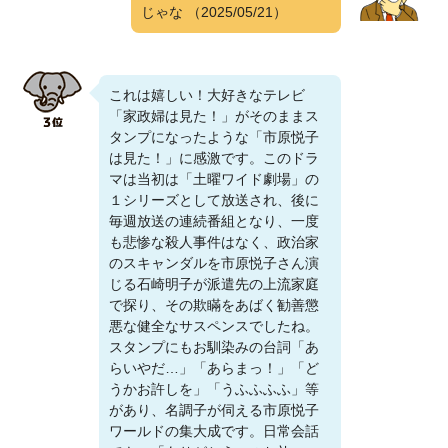
じゃな
（2025/05/21）
これは嬉しい！大好きなテレビ
「家政婦は見た！」がそのままス
タンプになったような「市原悦子
は見た！」に感激です。このドラ
マは当初は「土曜ワイド劇場」の
１シリーズとして放送され、後に
毎週放送の連続番組となり、一度
も悲惨な殺人事件はなく、政治家
のスキャンダルを市原悦子さん演
じる石崎明子が派遣先の上流家庭
で探り、その欺瞞をあばく勧善懲
悪な健全なサスペンスでしたね。
スタンプにもお馴染みの台詞「あ
らいやだ…」「あらまっ！」「ど
うかお許しを」「うふふふふ」等
があり、名調子が伺える市原悦子
ワールドの集大成です。日常会話