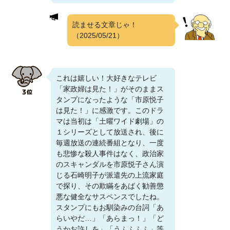
読ませる文章じゃ！
（2025/05/21）
これは嬉しい！大好きなテレビ
「家政婦は見た！」がそのままス
タンプになったような「市原悦子
は見た！」に感激です。このドラ
マは当初は「土曜ワイド劇場」の
１シリーズとして放送され、後に
毎週放送の連続番組となり、一度
も悲惨な殺人事件はなく、政治家
のスキャンダルを市原悦子さん演
じる石崎明子が派遣先の上流家庭
で探り、その欺瞞をあばく勧善懲
悪な健全なサスペンスでしたね。
スタンプにもお馴染みの台詞「あ
らいやだ…」「あらまっ！」「ど
うかお許しを」「うふふふふ」等