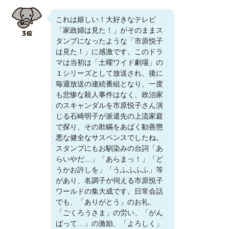
これは嬉しい！大好きなテレビ
「家政婦は見た！」がそのままス
タンプになったような「市原悦子
は見た！」に感激です。このドラ
マは当初は「土曜ワイド劇場」の
１シリーズとして放送され、後に
毎週放送の連続番組となり、一度
も悲惨な殺人事件はなく、政治家
のスキャンダルを市原悦子さん演
じる石崎明子が派遣先の上流家庭
で探り、その欺瞞をあばく勧善懲
悪な健全なサスペンスでしたね。
スタンプにもお馴染みの台詞「あ
らいやだ…」「あらまっ！」「ど
うかお許しを」「うふふふふ」等
があり、名調子が伺える市原悦子
ワールドの集大成です。日常会話
でも、「ありがとう」のお礼、
「ごくろうさま」の労い、「がん
ばって…」の激励、「よろしく」